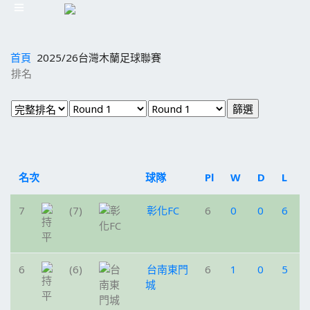
首頁
2025/26台灣木蘭足球聯賽
排名
名次
球隊
Pl
W
D
L
7
(7)
彰化FC
6
0
0
6
6
(6)
台南東門
6
1
0
5
城